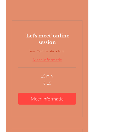
'Let's meet' online
session
Your Me-time starts here.
Meer informatie
15 min.
15
€ 15
euro
Meer informatie